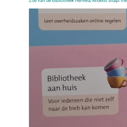
Zoë van de bibliotheek Herveld/Andelst snapt 