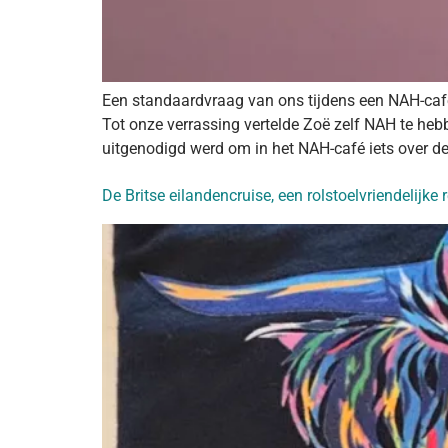
Een standaardvraag van ons tijdens een NAH-café 
Tot onze verrassing vertelde Zoë zelf NAH te hebb
uitgenodigd werd om in het NAH-café iets over de 
De Britse eilandencruise, een rolstoelvriendelijke r