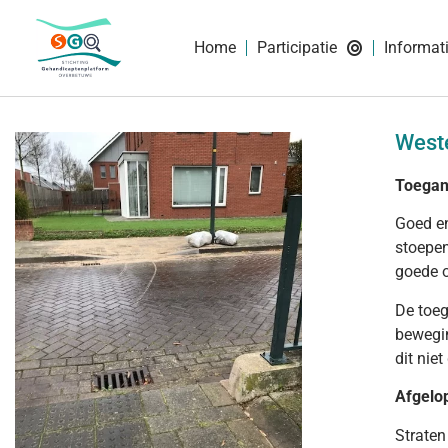
Home
Participatie
Informat
West
Toegan
Goed en
stoepen
goede o
De toeg
bewegin
dit nie
Afgelo
Straten