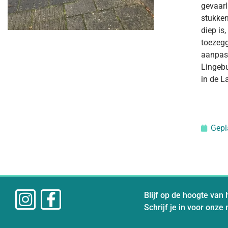
gevaarl
stukken
diep is
toezegg
aanpass
Lingebu
in de L
Gepl
Blijf op de hoogte van 
Schrijf je in voor onze