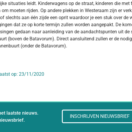
ijke situaties leidt. Kinderwagens op de straat, kinderen die met f
 om moeten rijden. Op andere plekken in Westeraam zijn er verke
, of slechts aan één zijde een oprit waardoor je een stuk over de 
ingen dat ze op korte termijn zullen worden aangepakt. De k
ingen gedaan naar aanleiding van de aandachtspunten uit de 
urt (boven de Batavorum). Direct aansluitend zullen er de no
anenbuurt (onder de Batavorum).
aatst op:
23/11/2020
het laatste nieuws.
INSCHRIJVEN NIEUWSBRIEF
 nieuwsbrief.