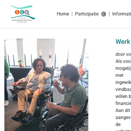
Home
Participatie
Informat
Werk
door vo
Als voo
mogelij
met
ingewik
vindbaa
willen 
financi
Aan dit
aangevu
de