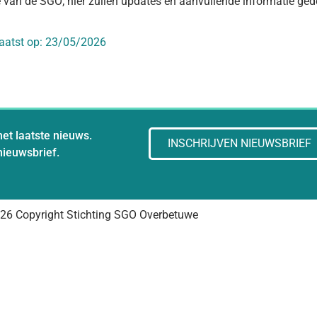
 van de SGO; hier zullen updates en aanvullende informatie ged
aatst op:
23/05/2026
het laatste nieuws.
INSCHRIJVEN NIEUWSBRIEF
 nieuwsbrief.
26 Copyright Stichting SGO Overbetuwe