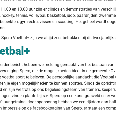
11.00 en 13.00 uur zijn er clinics en demonstraties van verschi
, hockey, tennis, volleybal, basketbal, judo, paardrijden, zwemm
 beperkten, gym-extra, vissen en scouting. Het geheel wordt opg
ns.
. Spero Voetbal+ zijn we altijd zeer betrokken bij dit tweejaarlij
etbal+
eerder bericht hebben we melding gemaakt van het bestaan van V
vereniging Spero, die de mogelijkheden biedt in de gemeente
e voetbalsport te beleven. De persoonlijke aandacht die Voetbal+ 
en je eigen mogelijkheden te kunnen sporten. Sinds de oprichtin
d en zijn we trots op ons begeleidingsteam van trainers, keeperst
ningen vinden plaats bij s.v. Spero op een kunstgrasveld en er w
00 uur getraind, door sponsoring hebben we een rijkdom aan balle
n impressie op de facebookpagina van Spero, er staat een comp