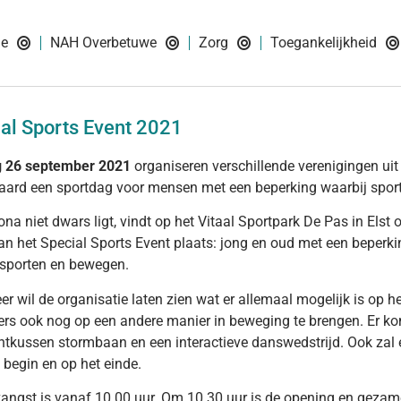
ie
NAH Overbetuwe
Zorg
Toegankelijkheid
al Sports Event 2021
 26 september 2021
organiseren verschillende verenigingen u
ard een sportdag voor mensen met een beperking waarbij sportp
ona niet dwars ligt, vindt op het Vitaal Sportpark De Pas in El
van het Special Sports Event plaats: jong en oud met een beperk
sporten en bewegen.
er wil de organisatie laten zien wat er allemaal mogelijk is op h
rs ook nog op een andere manier in beweging te brengen. Er kom
htkussen stormbaan en een interactieve danswedstrijd. Ook zal e
 begin en op het einde.
angst is vanaf 10.00 uur. Om 10.30 uur is de opening en gezam