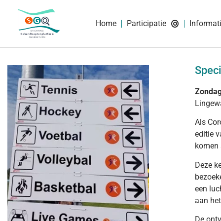
Home
Participatie
Informat
Speci
Zondag
Lingewa
Als Cor
editie 
komen 
Deze ke
bezoeke
een luc
aan het
De ontv