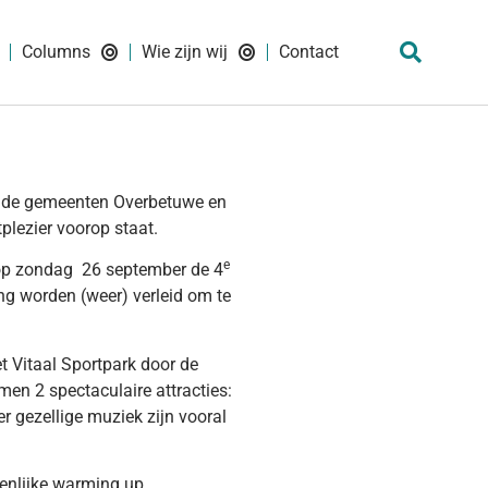
Columns
Wie zijn wij
Contact
it de gemeenten Overbetuwe en
lezier voorop staat.
e
st op zondag 26 september de 4
ing worden (weer) verleid om te
et Vitaal Sportpark door de
en 2 spectaculaire attracties:
r gezellige muziek zijn vooral
enlijke warming up.