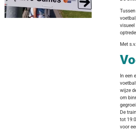
Tussen 
voetbal
visueel
optrede
Met s.v
Vo
In een 
voetbal
wijze d
om binn
gegroei
De trai
tot 19:
voor ee