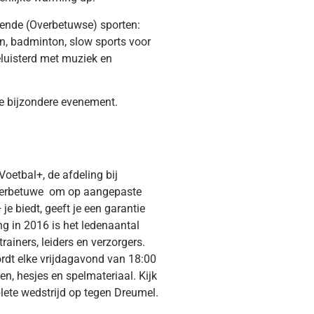
llende (Overbetuwse) sporten:
en, badminton, slow sports voor
eluisterd met muziek en
kse bijzondere evenement.
oetbal+, de afdeling bij
 Overbetuwe om op aangepaste
je biedt, geeft je een garantie
g in 2016 is het ledenaantal
rainers, leiders en verzorgers.
ordt elke vrijdagavond van 18:00
n, hesjes en spelmateriaal. Kijk
lete wedstrijd op tegen Dreumel.