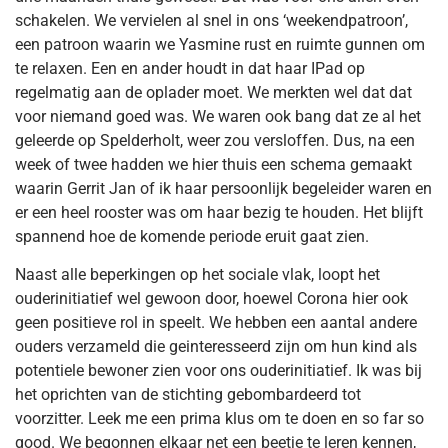
schakelen. We vervielen al snel in ons ‘weekendpatroon’,
een patroon waarin we Yasmine rust en ruimte gunnen om
te relaxen. Een en ander houdt in dat haar IPad op
regelmatig aan de oplader moet. We merkten wel dat dat
voor niemand goed was. We waren ook bang dat ze al het
geleerde op Spelderholt, weer zou versloffen. Dus, na een
week of twee hadden we hier thuis een schema gemaakt
waarin Gerrit Jan of ik haar persoonlijk begeleider waren en
er een heel rooster was om haar bezig te houden. Het blijft
spannend hoe de komende periode eruit gaat zien.
Naast alle beperkingen op het sociale vlak, loopt het
ouderinitiatief wel gewoon door, hoewel Corona hier ook
geen positieve rol in speelt. We hebben een aantal andere
ouders verzameld die geinteresseerd zijn om hun kind als
potentiele bewoner zien voor ons ouderinitiatief. Ik was bij
het oprichten van de stichting gebombardeerd tot
voorzitter. Leek me een prima klus om te doen en so far so
good. We begonnen elkaar net een beetje te leren kennen,