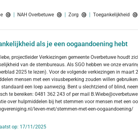
ie
NAH Overbetuwe
Zorg
Toegankelijkheid
nkelijkheid als je een oogaandoening hebt
ebe, projectleider Verkiezingen gemeente Overbetuwe houdt zic
elijkheid van de stembureaus. Als SGO hebben we onze ervaring
rblad 2025 te lezen). Voor de volgende verkiezingen in maart 2
delen mensen met een visusbeperking zouden willen gebruiken
r standaard een loep aanwezig. Bent u slechtziend of blind, neem
isch te bereiken: 0481 362 243 of per mail B.Wiebe@overbetuwe
atie over hulpmiddelen bij het stemmen voor mensen met een o
gvereniging.nl/leven-met/stemmen-met-een-oogaandoening/
aatst op:
17/11/2025