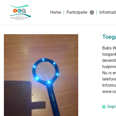
Home
Participatie
Informat
Toega
Babs Wi
toegank
decembe
hulpmid
Nu is e
telefon
Inform
www.oo
Gepl