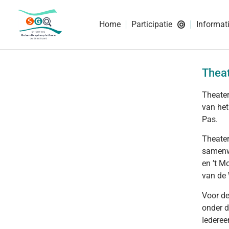
Home
Participatie
Informat
Theat
Theater
van het
Pas.
Theater
samenw
en ’t M
van de 
Voor de
onder d
Iederee