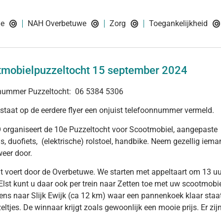
ie
NAH Overbetuwe
Zorg
Toegankelijkheid
tmobielpuzzeltocht 15 september 2024
 nummer Puzzeltocht: 06 5384 5306
staat op de eerdere flyer een onjuist telefoonnummer vermeld.
organiseert de 10e Puzzeltocht voor Scootmobiel, aangepaste of
, duofiets, (elektrische) rolstoel, handbike. Neem gezellig iem
weer door.
t voert door de Overbetuwe. We starten met appeltaart om 13 uu
Elst kunt u daar ook per trein naar Zetten toe met uw scootmobie
ens naar Slijk Ewijk (ca 12 km) waar een pannenkoek klaar staat.
eltjes. De winnaar krijgt zoals gewoonlijk een mooie prijs. Er z