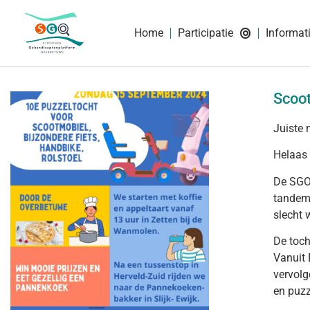
Home
Participatie
Informat
Scoo
Juiste
Helaas 
De SGO 
tandems
slecht 
De toch
Vanuit 
vervolg
en puzz