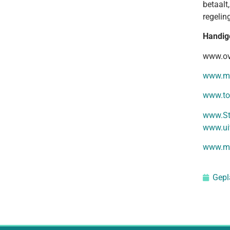
betaalt
regeling
Handig
www.ov
www.me
www.to
www.Ste
www.uit
www.me
Gepl