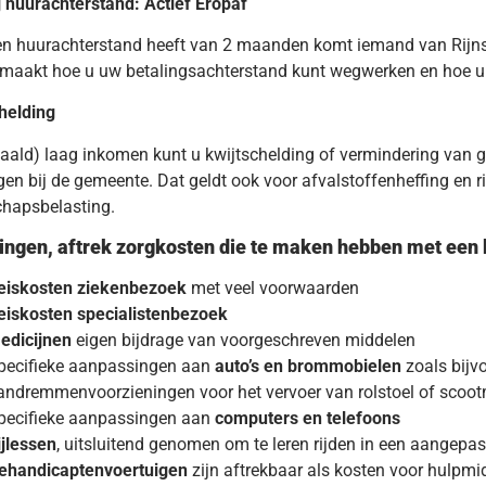
j huurachterstand: Actief Eropaf
en huurachterstand heeft van 2 maanden komt iemand van Rijnst
emaakt hoe u uw betalingsachterstand kunt wegwerken en hoe u
helding
paald) laag inkomen kunt u kwijtschelding of vermindering van 
en bij de gemeente. Dat geldt ook voor afvalstoffenheffing en r
hapsbelasting.
ingen, aftrek zorgkosten die te maken hebben met een
eiskosten ziekenbezoek
met veel voorwaarden
eiskosten specialistenbezoek
edicijnen
eigen bijdrage van voorgeschreven middelen
pecifieke aanpassingen aan
auto’s en brommobielen
zoals bijv
andremmenvoorzieningen voor het vervoer van rolstoel of scoot
pecifieke aanpassingen aan
computers en telefoons
ijlessen
, uitsluitend genomen om te leren rijden in een aangepas
ehandicaptenvoertuigen
zijn aftrekbaar als kosten voor hulpmi