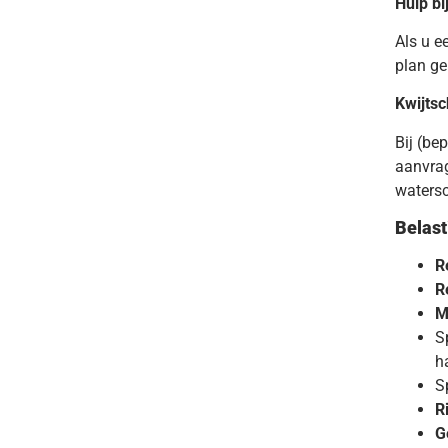
Hulp bi
Als u e
plan g
Kwijtsc
Bij (be
aanvrag
watersc
Belast
R
R
M
S
h
S
R
G