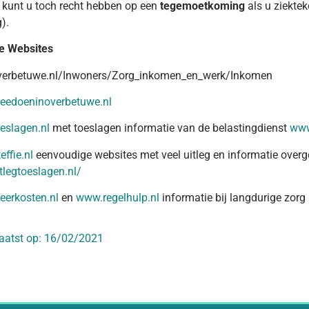
, kunt u toch recht hebben op een
tegemoetkoming
als u ziekte
).
e Websites
erbetuwe.nl/Inwoners/Zorg_inkomen_en_werk/Inkomen
edoeninoverbetuwe.nl
eslagen.nl
met toeslagen informatie van de belastingdienst
www
ffie.nl
eenvoudige websites met veel uitleg en informatie overg
legtoeslagen.nl/
erkosten.nl
en
www.regelhulp.nl
informatie bij langdurige zorg
aatst op:
16/02/2021