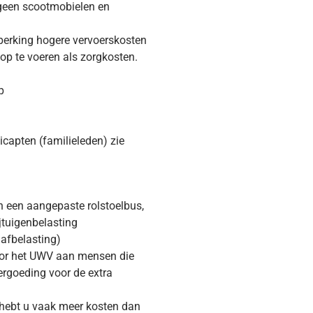
geen scootmobielen en
eperking hogere vervoerskosten
op te voeren als zorgkosten.
p
icapten (familieleden) zie
in een aangepaste rolstoelbus,
jtuigenbelasting
hafbelasting)
door het UWV aan mensen die
vergoeding voor de extra
 hebt u vaak meer kosten dan