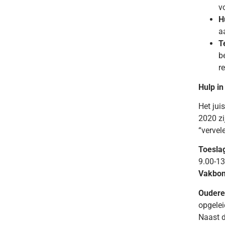
v
H
a
T
b
r
Hulp in
Het jui
2020 zi
“vervel
Toesla
9.00-13
Vakbo
Ouder
opgelei
Naast 