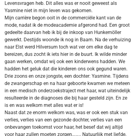
Levensvragen heb. Dit alles was er nooit geweest als
Yasmine niet in mijn leven was gekomen.
Mijn carrière begon ooit in de commerciële kant van de
mode, nadat ik de modeacademie afgerond had. Een groot
gedeelte daarvan heb ik bij de inkoop van Hunkemöller
gewerkt. Destijds woonde ik nog in Baarn. Na de verhuizing
naar Elst werd Hilversum toch wat ver om elke dag te
bereizen, dus zocht ik iets hier in de buurt. Ik wilde minder
gaan werken, omdat wij ook een kinderwens hadden. We
hadden het geluk dat die kinderen ons ook gegund waren.
Drie zoons en onze jongste, een dochter: Yasmine. Tijdens
de zwangerschap en na haar geboorte kwamen we meteen
in een medisch onderzoekstraject met haar, wat uiteindelijk
resulteerde in de diagnoses die bij haar gesteld zijn. En ze
is en was welkom met alles wat er is!
Naast dat ze enorm welkom was, was er ook een stuk van
verlies, verlies van een gezonde dochter, verlies van een
onbevangen toekomst voor haar, het besef dat wij altijd
voor haar zullen moeten zorgen…….. Natuurlijk met liefde,