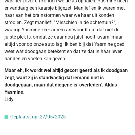
was het zover en konden we de as ophalen. Yasmine heeft
er vandaag een kaarsje bijgezet. Manlief en ik waren met
haar aan het brainstormen waar we haar uit konden
strooien. Zegt manlief: “Misschien in de achtertuin?”,
waarop Yasmine zeer adrem antwoordt dat dat niet de
juiste plek is, omdat ze daar nou juist nooit kwam, maar
altijd voor op onze auto lag. Ik ben blij dat Yasmine goed
weet wat doodgaan betekent en dat ze dat in haar leven
handen en voeten kan geven.
Maar eh, ik wordt wel altijd gecorrigeerd als ik doodgaan
zegt, want zij is standvastig dat iemand niet is
doodgegaan, maar dat diegene is ‘overleden’. Aldus
Yasmine.
Lidy
Geplaatst op:
27/05/2025