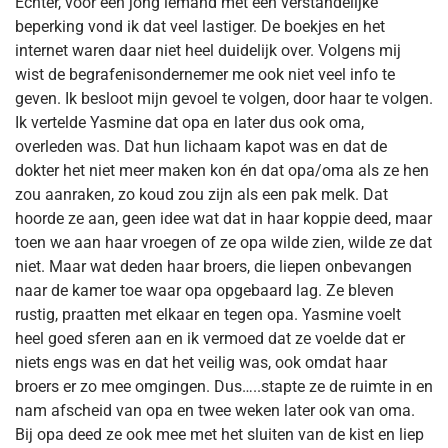
Echter, voor een jong iemand met een verstandelijke
beperking vond ik dat veel lastiger. De boekjes en het
internet waren daar niet heel duidelijk over. Volgens mij
wist de begrafenisondernemer me ook niet veel info te
geven. Ik besloot mijn gevoel te volgen, door haar te volgen.
Ik vertelde Yasmine dat opa en later dus ook oma,
overleden was. Dat hun lichaam kapot was en dat de
dokter het niet meer maken kon én dat opa/oma als ze hen
zou aanraken, zo koud zou zijn als een pak melk. Dat
hoorde ze aan, geen idee wat dat in haar koppie deed, maar
toen we aan haar vroegen of ze opa wilde zien, wilde ze dat
niet. Maar wat deden haar broers, die liepen onbevangen
naar de kamer toe waar opa opgebaard lag. Ze bleven
rustig, praatten met elkaar en tegen opa. Yasmine voelt
heel goed sferen aan en ik vermoed dat ze voelde dat er
niets engs was en dat het veilig was, ook omdat haar
broers er zo mee omgingen. Dus…..stapte ze de ruimte in en
nam afscheid van opa en twee weken later ook van oma.
Bij opa deed ze ook mee met het sluiten van de kist en liep