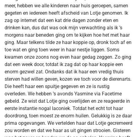
meer, hebben we alle kinderen naar huis geroepen, samen
gegeten en iedereen heeft afscheid van Lotje genomen. Ik
zag op internet dat een kat drie dagen zonder eten en
drinken kan, dus dat was ook mijn verwachting als ik ’s
morgens naar beneden ging om te kijken hoe het met haar
ging. Maar telkens tilde ze haar koppie op, dronk toch af en
toe wat en ging toen weer in haar nestje liggen. Soms
kwamen onze zoons nog even haar gedag zeggen. Zo ging
dat een week door, totdat ik zag dat op haar koppie een
enorm gezwel zat. Ondanks dat ik haar een vredig thuis
sterven had willen geven, kozen we toch voor de dierenarts.
Die heeft haar een spuitje gegeven en ze is rustig
overleden. We hebben ’s avonds Yasmine via Facetime
gebeld. Ze wist dat Lotje ging overlijden en ze reageerde in
eerste instantie nogal laconiek. Totdat het echt tot haar
doordrong, toen moest ze enorm huilen. Gelukkig is ze daar
prima opgevangen. We vertelden haar dat Lotje gecremeerd
zou worden en dat we haar as uit gingen strooien. Gisteren