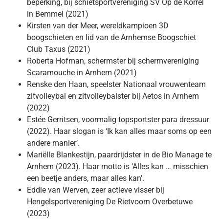
beperking, bij schietsportvereniging SV Op de Korrel
in Bemmel (2021)
Kirsten van der Meer, wereldkampioen 3D
boogschieten en lid van de Arnhemse Boogschiet
Club Taxus (2021)
Roberta Hofman, schermster bij schermvereniging
Scaramouche in Arnhem (2021)
Renske den Haan, speelster Nationaal vrouwenteam
zitvolleybal en zitvolleybalster bij Aetos in Arnhem
(2022)
Estée Gerritsen, voormalig topsportster para dressuur
(2022). Haar slogan is ‘Ik kan alles maar soms op een
andere manier’.
Mariëlle Blankestijn, paardrijdster in de Bio Manage te
Arnhem (2023). Haar motto is ‘Alles kan … misschien
een beetje anders, maar alles kan’.
Eddie van Werven, zeer actieve visser bij
Hengelsportvereniging De Rietvoorn Overbetuwe
(2023)