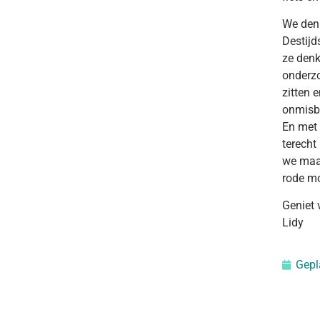
We denk
Destijd
ze denk
onderzo
zitten 
onmisba
En met 
terecht
we maar
rode mo
Geniet 
Lidy
Gepl