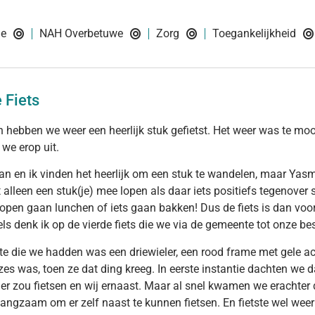
ie
NAH Overbetuwe
Zorg
Toegankelijkheid
 Fiets
n hebben we weer een heerlijk stuk gefietst. Het weer was te mooi
 we erop uit.
Jan en ik vinden het heerlijk om een stuk te wandelen, maar Yasmi
 alleen een stuk(je) mee lopen als daar iets positiefs tegenover 
lopen gaan lunchen of iets gaan bakken! Dus de fiets is dan voo
ls denk ik op de vierde fiets die we via de gemeente tot onze b
te die we hadden was een driewieler, een rood frame met gele a
 zes was, toen ze dat ding kreeg. In eerste instantie dachten we d
ler zou fietsen en wij ernaast. Maar al snel kwamen we erachter d
 langzaam om er zelf naast te kunnen fietsen. En fietste wel wee