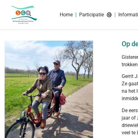
Home
Participatie
Informat
Op de
Gistere
trokken
Gerrit 
Ze gaat
na het 
inmidde
De eers
jaar of
driewie
veel te