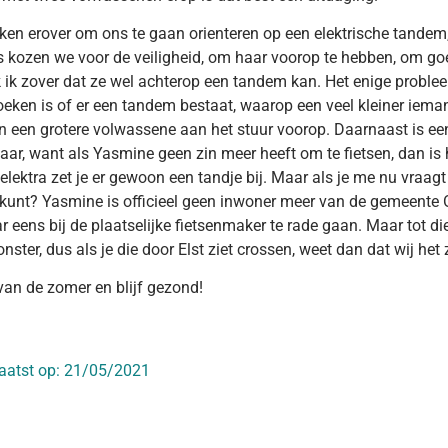
en erover om ons te gaan orienteren op een elektrische tandem,
s kozen we voor de veiligheid, om haar voorop te hebben, om goe
 ik zover dat ze wel achterop een tandem kan. Het enige probl
eken is of er een tandem bestaat, waarop een veel kleiner iem
en een grotere volwassene aan het stuur voorop. Daarnaast is ee
ar, want als Yasmine geen zin meer heeft om te fietsen, dan is 
elektra zet je er gewoon een tandje bij. Maar als je me nu vraagt
 kunt? Yasmine is officieel geen inwoner meer van de gemeente
 eens bij de plaatselijke fietsenmaker te rade gaan. Maar tot die
nster, dus als je die door Elst ziet crossen, weet dan dat wij het z
van de zomer en blijf gezond!
aatst op:
21/05/2021