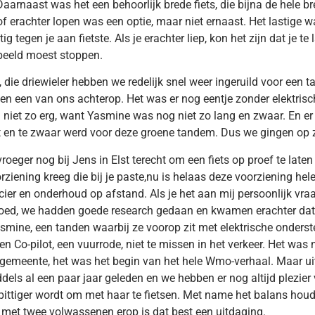
Daarnaast was het een behoorlijk brede fiets, die bijna de hele 
of erachter lopen was een optie, maar niet ernaast. Het lastige was
ig tegen je aan fietste. Als je erachter liep, kon het zijn dat je t
beeld moest stoppen.
 die driewieler hebben we redelijk snel weer ingeruild voor een
en een van ons achterop. Het was er nog eentje zonder elektrisch
 niet zo erg, want Yasmine was nog niet zo lang en zwaar. En e
t en te zwaar werd voor deze groene tandem. Dus we gingen op z
vroeger nog bij Jens in Elst terecht om een fiets op proef te laten
rziening kreeg die bij je paste,nu is helaas deze voorziening he
cier en onderhoud op afstand. Als je het aan mij persoonlijk vraag
ed, we hadden goede research gedaan en kwamen erachter dat 
smine, een tanden waarbij ze voorop zit met elektrische onderst
een Co-pilot, een vuurrode, niet te missen in het verkeer. Het was
gemeente, het was het begin van het hele Wmo-verhaal. Maar uite
ddels al een paar jaar geleden en we hebben er nog altijd plezie
pittiger wordt om met haar te fietsen. Met name het balans houd
n met twee volwassenen erop is dat best een uitdaging.