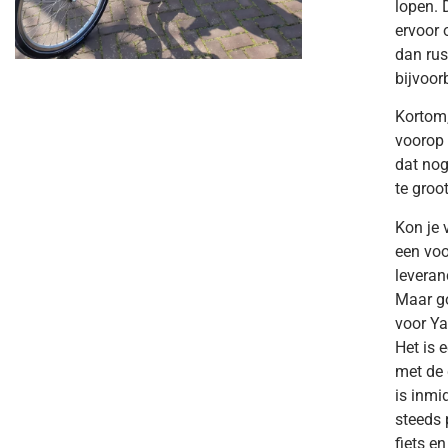
lopen. 
ervoor 
dan rust
bijvoor
Kortom,
voorop 
dat nog
te groo
Kon je 
een voo
leveran
Maar go
voor Ya
Het is 
met de 
is inmi
steeds 
fiets e