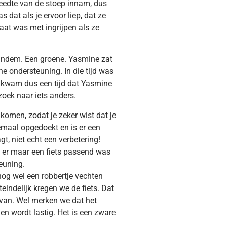
breedte van de stoep innam, dus
 dat als je ervoor liep, dat ze
e laat was met ingrijpen als ze
 tandem. Een groene. Yasmine zat
e ondersteuning. In die tijd was
r kwam dus een tijd dat Yasmine
oek naar iets anders.
 komen, zodat je zeker wist dat je
lemaal opgedoekt en is er een
t, niet echt een verbetering!
er maar een fiets passend was
euning.
 nog wel een robbertje vechten
indelijk kregen we de fiets. Dat
r van. Wel merken we dat het
en wordt lastig. Het is een zware