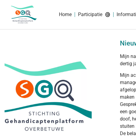
Home
Participatie
Informat
Nieuw
Mijn na
dertig 
Mijn ac
managem
afgelop
maken i
Gesprek
een goe
doof, h
stuiten 
De bela