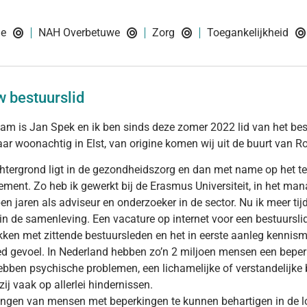
ie
NAH Overbetuwe
Zorg
Toegankelijkheid
 bestuurslid
am is Jan Spek en ik ben sinds deze zomer 2022 lid van het best
jaar woonachtig in Elst, van origine komen wij uit de buurt van R
htergrond ligt in de gezondheidszorg en dan met name op het ter
ent. Zo heb ik gewerkt bij de Erasmus Universiteit, in het ma
en jaren als adviseur en onderzoeker in de sector. Nu ik meer tijd 
n de samenleving. Een vacature op internet voor een bestuursli
ken met zittende bestuursleden en het in eerste aanleg kennism
d gevoel. In Nederland hebben zo’n 2 miljoen mensen een beperki
ebben psychische problemen, een lichamelijke of verstandelijke b
zij vaak op allerlei hindernissen.
ngen van mensen met beperkingen te kunnen behartigen in de lo