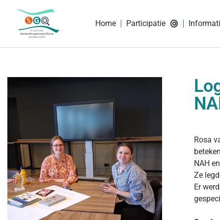
Home
Participatie
Informat
Log
NA
Rosa va
beteke
NAH en
Ze legd
Er werd
gespeci