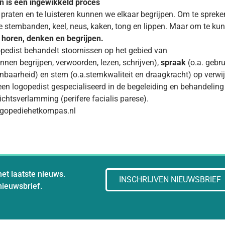
n is een ingewikkeld proces
 praten en te luisteren kunnen we elkaar begrijpen. Om te spre
e stembanden, keel, neus, kaken, tong en lippen. Maar om te ku
n
horen, denken en begrijpen.
pedist behandelt stoornissen op het gebied van
nnen begrijpen, verwoorden, lezen, schrijven),
spraak
(o.a. gebru
nbaarheid) en stem (o.a.stemkwaliteit en draagkracht) op verwijz
een logopedist gespecialiseerd in de begeleiding en behandeling
chtsverlamming (perifere facialis parese).
gopediehetkompas.nl
het laatste nieuws.
INSCHRIJVEN NIEUWSBRIEF
 nieuwsbrief.