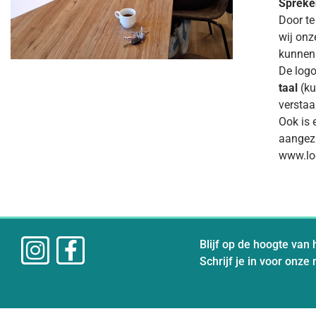
Spreke
Door te
wij onz
kunne
De logo
taal
(ku
verstaa
Ook is 
aangezi
www.lo
Blijf op de hoogte van 
Schrijf je in voor onze