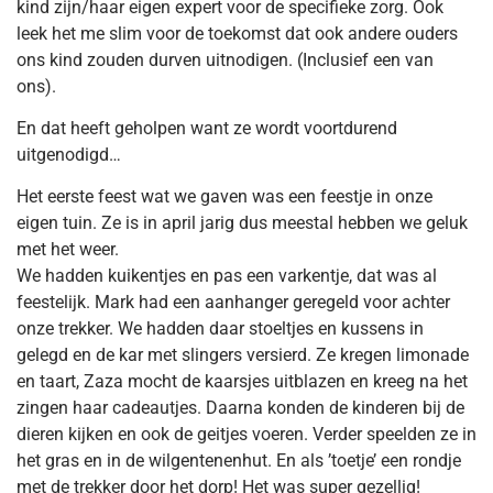
kind zijn/haar eigen expert voor de specifieke zorg. Ook
leek het me slim voor de toekomst dat ook andere ouders
ons kind zouden durven uitnodigen. (Inclusief een van
ons).
En dat heeft geholpen want ze wordt voortdurend
uitgenodigd…
Het eerste feest wat we gaven was een feestje in onze
eigen tuin. Ze is in april jarig dus meestal hebben we geluk
met het weer.
We hadden kuikentjes en pas een varkentje, dat was al
feestelijk. Mark had een aanhanger geregeld voor achter
onze trekker. We hadden daar stoeltjes en kussens in
gelegd en de kar met slingers versierd. Ze kregen limonade
en taart, Zaza mocht de kaarsjes uitblazen en kreeg na het
zingen haar cadeautjes. Daarna konden de kinderen bij de
dieren kijken en ook de geitjes voeren. Verder speelden ze in
het gras en in de wilgentenenhut. En als ’toetje’ een rondje
met de trekker door het dorp! Het was super gezellig!