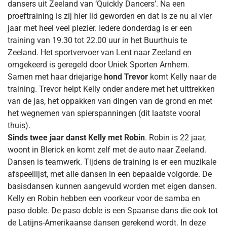
dansers uit Zeeland van ‘Quickly Dancers’. Na een
proeftraining is zij hier lid geworden en dat is ze nu al vier
jaar met heel veel plezier. Iedere donderdag is er een
training van 19.30 tot 22.00 uur in het Buurthuis te
Zeeland. Het sportvervoer van Lent naar Zeeland en
omgekeerd is geregeld door Uniek Sporten Arnhem.
Samen met haar driejarige
hond
Trevor
komt Kelly naar de
training. Trevor helpt Kelly onder andere met het uittrekken
van de jas, het oppakken van dingen van de grond en met
het wegnemen van spierspanningen (dit laatste vooral
thuis).
Sinds twee jaar danst Kelly met Robin
. Robin is 22 jaar,
woont in Blerick en komt zelf met de auto naar Zeeland.
Dansen is teamwerk. Tijdens de training is er een muzikale
afspeellijst, met alle dansen in een bepaalde volgorde. De
basisdansen kunnen aangevuld worden met eigen dansen.
Kelly en Robin hebben een voorkeur voor de samba en
paso doble. De paso doble is een Spaanse dans die ook tot
de Latijns-Amerikaanse dansen gerekend wordt. In deze