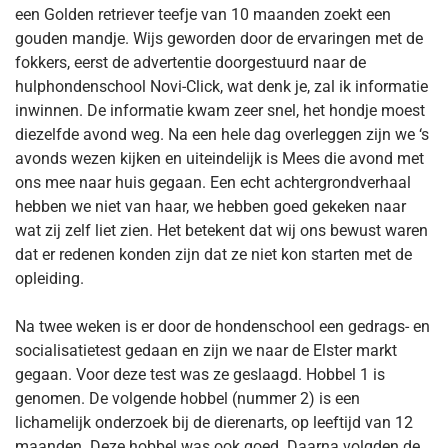
een Golden retriever teefje van 10 maanden zoekt een
gouden mandje. Wijs geworden door de ervaringen met de
fokkers, eerst de advertentie doorgestuurd naar de
hulphondenschool Novi-Click, wat denk je, zal ik informatie
inwinnen. De informatie kwam zeer snel, het hondje moest
diezelfde avond weg. Na een hele dag overleggen zijn we ‘s
avonds wezen kijken en uiteindelijk is Mees die avond met
ons mee naar huis gegaan. Een echt achtergrondverhaal
hebben we niet van haar, we hebben goed gekeken naar
wat zij zelf liet zien. Het betekent dat wij ons bewust waren
dat er redenen konden zijn dat ze niet kon starten met de
opleiding.
Na twee weken is er door de hondenschool een gedrags- en
socialisatietest gedaan en zijn we naar de Elster markt
gegaan. Voor deze test was ze geslaagd. Hobbel 1 is
genomen. De volgende hobbel (nummer 2) is een
lichamelijk onderzoek bij de dierenarts, op leeftijd van 12
maanden. Deze hobbel was ook goed. Daarna volgden de