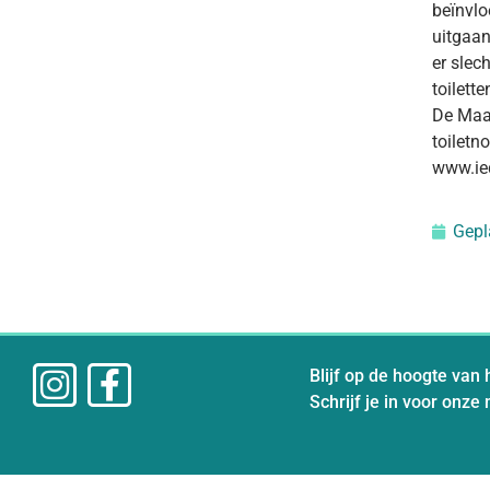
beïnvlo
uitgaan
er slec
toilette
De Maag
toiletn
www.ied
Gepl
Blijf op de hoogte van 
Schrijf je in voor onze