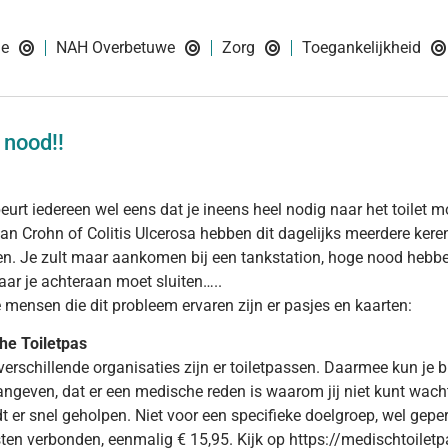
ie
NAH Overbetuwe
Zorg
Toegankelijkheid
 nood!!
eurt iedereen wel eens dat je ineens heel nodig naar het toilet 
van Crohn of Colitis Ulcerosa hebben dit dagelijks meerdere keren.
n. Je zult maar aankomen bij een tankstation, hoge nood hebben 
waar je achteraan moet sluiten…..
 mensen die dit probleem ervaren zijn er pasjes en kaarten:
he Toiletpas
verschillende organisaties zijn er toiletpassen. Daarmee kun je b
aangeven, dat er een medische reden is waarom jij niet kunt wachten
t er snel geholpen. Niet voor een specifieke doelgroep, wel gepe
sten verbonden, eenmalig € 15,95. Kijk op https://medischtoilet