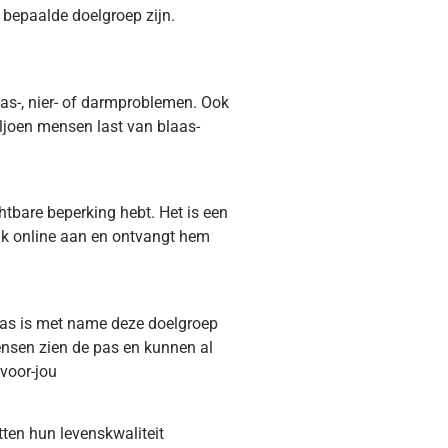
 bepaalde doelgroep zijn.
as-, nier- of darmproblemen. Ook
ljoen mensen last van blaas-
htbare beperking hebt. Het is een
jk online aan en ontvangt hem
 pas is met name deze doelgroep
mensen zien de pas en kunnen al
voor-jou
tten hun levenskwaliteit