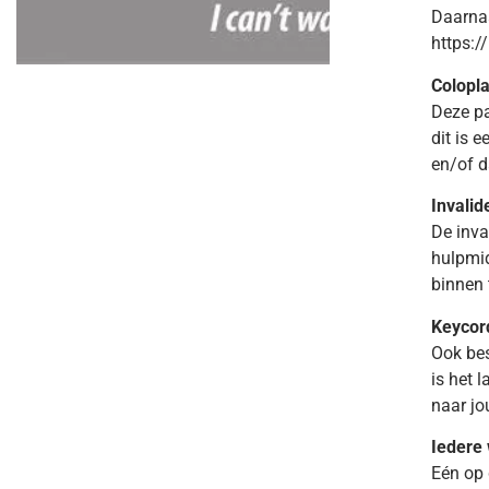
Daarnaa
https:/
Colopla
Deze pa
dit is 
en/of d
Invali
De inva
hulpmid
binnen 
Keycor
Ook bes
is het 
naar jo
Iedere w
Eén op 