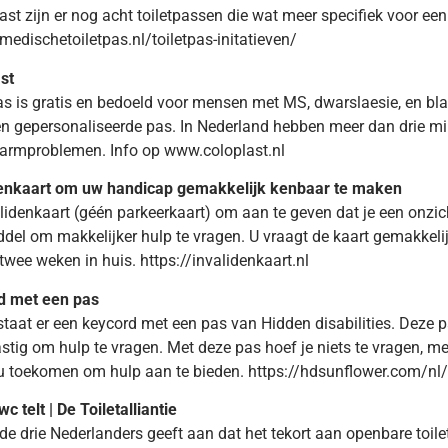
st zijn er nog acht toiletpassen die wat meer specifiek voor een
/medischetoiletpas.nl/toiletpas-initatieven/
st
s is gratis en bedoeld voor mensen met MS, dwarslaesie, en bla
een gepersonaliseerde pas. In Nederland hebben meer dan drie mi
armproblemen. Info op www.coloplast.nl
denkaart om uw handicap gemakkelijk kenbaar te maken
lidenkaart (géén parkeerkaart) om aan te geven dat je een onzic
del om makkelijker hulp te vragen. U vraagt de kaart gemakkeli
twee weken in huis. https://invalidenkaart.nl
d met een pas
taat er een keycord met een pas van Hidden disabilities. Deze
lastig om hulp te vragen. Met deze pas hoef je niets te vragen, 
u toekomen om hulp aan te bieden. https://hdsunflower.com/nl/
c telt | De Toiletalliantie
de drie Nederlanders geeft aan dat het tekort aan openbare toile