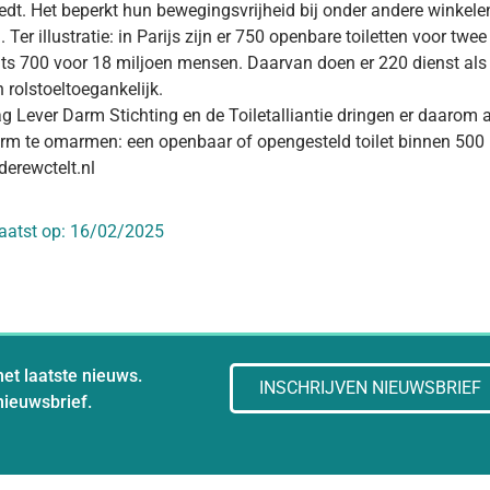
edt. Het beperkt hun bewegingsvrijheid bij onder andere winke
. Ter illustratie: in Parijs zijn er 750 openbare toiletten voor tw
hts 700 voor 18 miljoen mensen. Daarvan doen er 220 dienst als 
n rolstoeltoegankelijk.
 Lever Darm Stichting en de Toiletalliantie dringen er daarom 
orm te omarmen: een openbaar of opengesteld toilet binnen 500 
erewctelt.nl
aatst op:
16/02/2025
het laatste nieuws.
INSCHRIJVEN NIEUWSBRIEF
 nieuwsbrief.