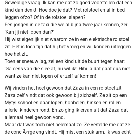
Geweldige vraag! Ik kan me dat zo goed voorstellen dat een
kind dan denkt: Hoe doe je dat? Met rolstoel en al in bed
leggen ofzo? Of in de rolstoel slapen?
Een jongen in de taxi die we al bijna twee jaar kennen, zei:
‘Kan jij niet lopen dan?’
Hij wist eigenlijk niet waarom ze in een elektrische rolstoel
zit. Het is toch fijn dat hij het vroeg en wij konden uitleggen
hoe het zit.
Toen er sneeuw lag, zei een kind uit de buurt tegen haar:
‘Ga eens van die slee af, nu wil ik!’ Hihi ja dat gaat dus niet
want ze kan niet lopen of er zelf af komen!
Wij vinden het heel gewoon dat Zaza in een rolstoel zit.
Zaza zelf vindt dat ook gewoon bij zichzelf. Ze zit op een
Mytyl school en daar lopen, hobbelen, hinken en rollen
allerlei kinderen rond. En zo ging ik ervan uit dat Zaza dat
allemaal heel gewoon vond.
Maar dat was toch niet helemaal zo. Ze vertelde me dat ze
de conciÃ«rge eng vindt. Hij mist een stuk arm. Ik was echt