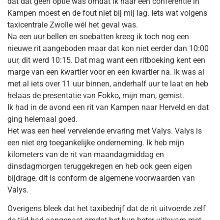
dat dat geen optie was omdat ik naar een conferentie in
Kampen moest en de fout niet bij mij lag. Iets wat volgens
taxicentrale Zwolle wél het geval was.
Na een uur bellen en soebatten kreeg ik toch nog een
nieuwe rit aangeboden maar dat kon niet eerder dan 10:00
uur, dit werd 10:15. Dat mag want een ritboeking kent een
marge van een kwartier voor en een kwartier na. Ik was al
met al iets over 11 uur binnen, anderhalf uur te laat en heb
helaas de presentatie van Fokko, mijn man, gemist.
Ik had in de avond een rit van Kampen naar Herveld en dat
ging helemaal goed.
Het was een heel vervelende ervaring met Valys. Valys is
een niet erg toegankelijke onderneming. Ik heb mijn
kilometers van de rit van maandagmiddag en
dinsdagmorgen teruggekregen en heb ook geen eigen
bijdrage, dit is conform de algemene voorwaarden van
Valys.
Overigens bleek dat het taxibedrijf dat de rit uitvoerde zelf