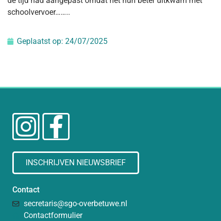
de tijd had aangepast omdat het hun beter uitkwam met
schoolvervoer……..
Geplaatst op:
24/07/2025
INSCHRIJVEN NIEUWSBRIEF
Contact
secretaris@sgo-overbetuwe.nl
Contactformulier