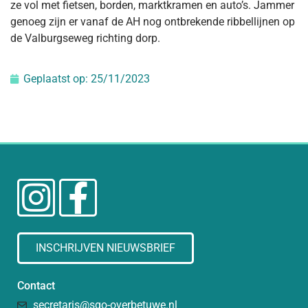
ze vol met fietsen, borden, marktkramen en auto’s. Jammer
genoeg zijn er vanaf de AH nog ontbrekende ribbellijnen op
de Valburgseweg richting dorp.
Geplaatst op:
25/11/2023
INSCHRIJVEN NIEUWSBRIEF
Contact
secretaris@sgo-overbetuwe.nl