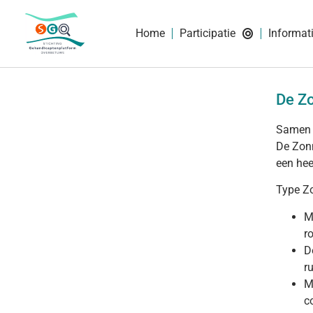
Home
Participatie
Informat
De Z
Samen o
De Zonn
een hee
Type Z
M
r
D
r
M
c