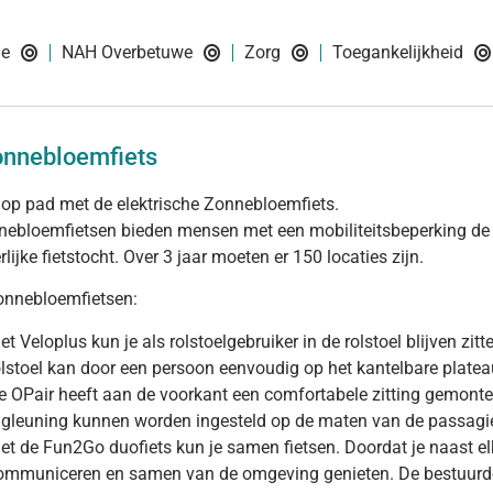
ie
NAH Overbetuwe
Zorg
Toegankelijkheid
onnebloemfiets
p pad met de elektrische Zonnebloemfiets.
ebloemfietsen bieden mensen met een mobiliteitsbeperking de 
rlijke fietstocht. Over 3 jaar moeten er 150 locaties zijn.
onnebloemfietsen:
et Veloplus kun je als rolstoelgebruiker in de rolstoel blijven zi
olstoel kan door een persoon eenvoudig op het kantelbare plate
e OPair heeft aan de voorkant een comfortabele zitting gemontee
ugleuning kunnen worden ingesteld op de maten van de passagie
et de Fun2Go duofiets kun je samen fietsen. Doordat je naast elk
ommuniceren en samen van de omgeving genieten. De bestuurder