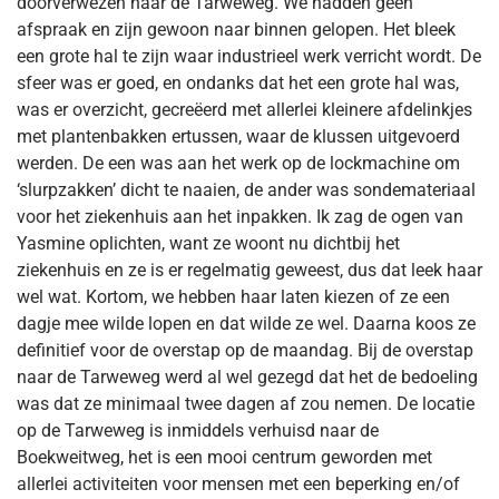
doorverwezen naar de Tarweweg. We hadden geen
afspraak en zijn gewoon naar binnen gelopen. Het bleek
een grote hal te zijn waar industrieel werk verricht wordt. De
sfeer was er goed, en ondanks dat het een grote hal was,
was er overzicht, gecreëerd met allerlei kleinere afdelinkjes
met plantenbakken ertussen, waar de klussen uitgevoerd
werden. De een was aan het werk op de lockmachine om
‘slurpzakken’ dicht te naaien, de ander was sondemateriaal
voor het ziekenhuis aan het inpakken. Ik zag de ogen van
Yasmine oplichten, want ze woont nu dichtbij het
ziekenhuis en ze is er regelmatig geweest, dus dat leek haar
wel wat. Kortom, we hebben haar laten kiezen of ze een
dagje mee wilde lopen en dat wilde ze wel. Daarna koos ze
definitief voor de overstap op de maandag. Bij de overstap
naar de Tarweweg werd al wel gezegd dat het de bedoeling
was dat ze minimaal twee dagen af zou nemen. De locatie
op de Tarweweg is inmiddels verhuisd naar de
Boekweitweg, het is een mooi centrum geworden met
allerlei activiteiten voor mensen met een beperking en/of