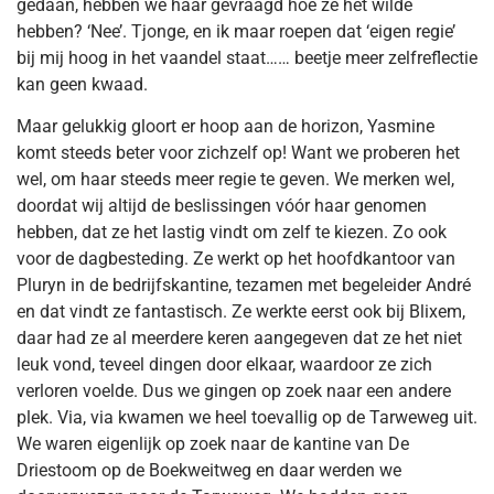
gedaan, hebben we haar gevraagd hoe ze het wilde
hebben? ‘Nee’. Tjonge, en ik maar roepen dat ‘eigen regie’
bij mij hoog in het vaandel staat…… beetje meer zelfreflectie
kan geen kwaad.
Maar gelukkig gloort er hoop aan de horizon, Yasmine
komt steeds beter voor zichzelf op! Want we proberen het
wel, om haar steeds meer regie te geven. We merken wel,
doordat wij altijd de beslissingen vóór haar genomen
hebben, dat ze het lastig vindt om zelf te kiezen. Zo ook
voor de dagbesteding. Ze werkt op het hoofdkantoor van
Pluryn in de bedrijfskantine, tezamen met begeleider André
en dat vindt ze fantastisch. Ze werkte eerst ook bij Blixem,
daar had ze al meerdere keren aangegeven dat ze het niet
leuk vond, teveel dingen door elkaar, waardoor ze zich
verloren voelde. Dus we gingen op zoek naar een andere
plek. Via, via kwamen we heel toevallig op de Tarweweg uit.
We waren eigenlijk op zoek naar de kantine van De
Driestoom op de Boekweitweg en daar werden we