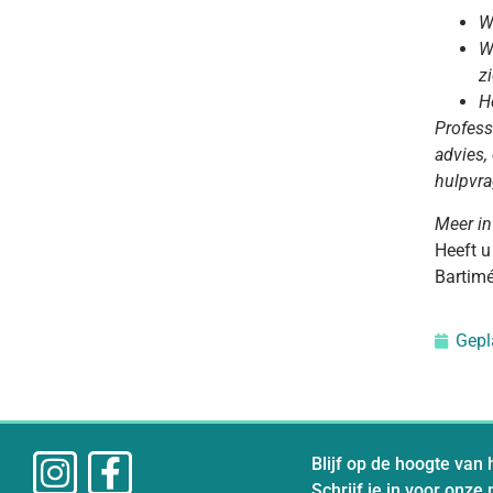
W
W
z
H
Profess
advies,
hulpvra
Meer in
Heeft u
Bartim
Gepl
Blijf op de hoogte van 
Schrijf je in voor onze