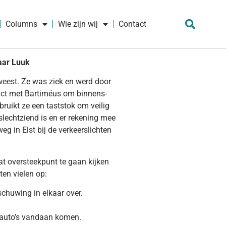
Columns
Wie zijn wij
Contact
aar Luuk
eest. Ze was ziek en werd door
tact met Bartiméus om binnens-
ruikt ze een taststok om veilig
lechtziend is en er rekening mee
g in Elst bij de verkeerslichten
t oversteekpunt te gaan kijken
ten vielen op:
chuwing in elkaar over.
de auto’s vandaan komen.