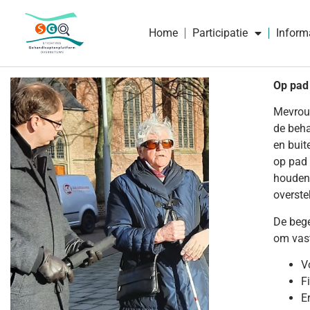
Home
Participatie
Inform
Op pad
Mevrouw
de beha
en buit
op pad 
houden.
overste
De bege
om vast
V
F
E