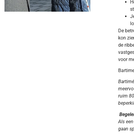
H
s
J
l
De betr
kon zie
de ribb
vastges
voor me
Bartim
Bartimé
meervou
ruim 80
beperki
Begele
Als een
gaan sp