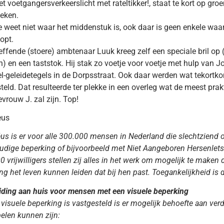
et voetgangersverkeerslicht met rateltikker!, staat te kort op gro
teken.
e weet niet waar het middenstuk is, ook daar is geen enkele wa
oopt.
effende (stoere) ambtenaar Luuk kreeg zelf een speciale bril op
n) en een taststok. Hij stak zo voetje voor voetje met hulp van J
el-geleidetegels in de Dorpsstraat. Ook daar werden wat tekortk
teld. Dat resulteerde ter plekke in een overleg wat de meest pra
vrouw J. zal zijn. Top!
eus
us is er voor alle 300.000 mensen in Nederland die slechtziend o
dige beperking of bijvoorbeeld met Niet Aangeboren Hersenlet
0 vrijwilligers stellen zij alles in het werk om mogelijk te make
ng het leven kunnen leiden dat bij hen past. Toegankelijkheid is
iding aan huis voor mensen met een visuele beperking
 visuele beperking is vastgesteld is er mogelijk behoefte aan ve
elen kunnen zijn: