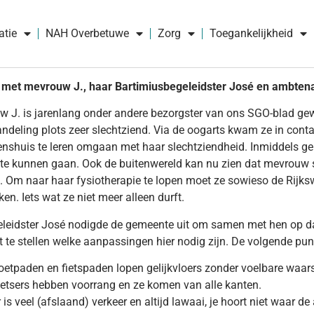
atie
NAH Overbetuwe
Zorg
Toegankelijkheid
 met mevrouw J., haar Bartimiusbegeleidster José en ambten
 J. is jarenlang onder andere bezorgster van ons SGO-blad gew
ndeling plots zeer slechtziend. Via de oogarts kwam ze in con
enshuis te leren omgaan met haar slechtziendheid. Inmiddels geb
te kunnen gaan. Ook de buitenwereld kan nu zien dat mevrouw s
 Om naar haar fysiotherapie te lopen moet ze sowieso de Rijkswe
ken. Iets wat ze niet meer alleen durft.
leidster José nodigde de gemeente uit om samen met hen op da
 te stellen welke aanpassingen hier nodig zijn. De volgende pun
oetpaden en fietspaden lopen gelijkvloers zonder voelbare waars
ietsers hebben voorrang en ze komen van alle kanten.
r is veel (afslaand) verkeer en altijd lawaai, je hoort niet waar 