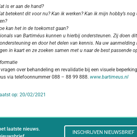
at is er aan de hand?
at betekent dit voor nu? Kan ik werken? Kan ik mijn hobby’s nog 
ien?
oe kan het in de toekomst gaan?
ionals van Bartiméus kunnen u hierbij ondersteunen. Zij doen dit
 ondersteuning en door het delen van kennis. Na uw aanmelding
gen in kaart en ze zoeken samen met u naar de best passende opl
formatie
 vragen over behandeling en revalidatie bij een visuele beperki
éus via telefoonnummer 088 – 88 99 888.
www.bartimeus.nl
aatst op:
20/02/2021
het laatste nieuws.
INSCHRIJVEN NIEUWSBRIEF
 nieuwsbrief.