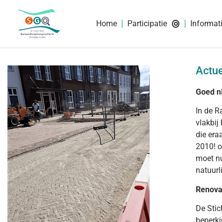
Home
Participatie
Informat
Actue
Goed n
In de R
vlakbij
die era
2010! o
moet nu
natuurl
Renova
De Stic
beperki