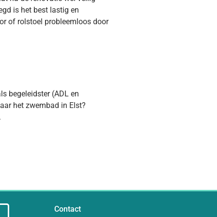
egd is het best lastig en
tor of rolstoel probleemloos door
s begeleidster (ADL en
naar het zwembad in Elst?
.
Contact