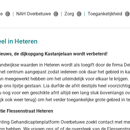
ie
NAH Overbetuwe
Zorg
Toegankelijkheid
el in Heteren
ieuws, de dijkopgang Kastanjelaan wordt verbeterd
!
andwijkse waarden in Heteren wordt als toegift door de firma Dekk
 het centrum aangepast zodat iedereen ook daar het gebied in ka
an meegewerkt hebben om het uiteindelijk voor elkaar te krijgen. 
p ons lijstje gestaan. Lia durfde de afrit destijds heel voorzichti
 nog voor een geschikte afrit altijd een lang stuk bovenlangs over
ijk ook weer terug) om het verder toegankelijke grote gebied in t
tie Flessenstraat Heteren
hting Gehandicaptenplatform Overbetuwe zoekt contact met men
ng hebben. We vragen ons af of de oversteek van de Flessenstraa