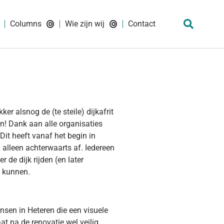
Columns
Wie zijn wij
Contact
er alsnog de (te steile) dijkafrit
n! Dank aan alle organisaties
Dit heeft vanaf het begin in
g alleen achterwaarts af. Iedereen
 de dijk rijden (en later
e kunnen.
sen in Heteren die een visuele
t na de renovatie wel veilig