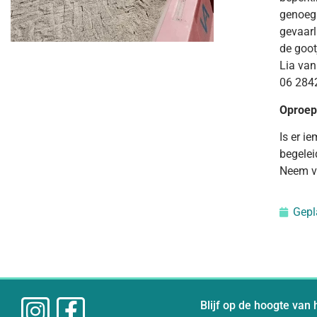
genoeg 
gevaarl
de goot
Lia van
06 284
Oproep 
Is er i
begelei
Neem vo
Gepl
Blijf op de hoogte van 