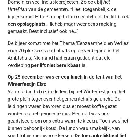
Domein en veel inclusieprojecten. Zo ook bij
het
HittePlan
van de gemeenten. “Heel toegankelijk, de
bijeenkomst HittePlan op het gemeentehuis. De lift bleek
een opslagplaats
… Ik heb maar weer eens melding
gemaakt. Best inclusief ook hè…”
De bijeenkomst met het Thema ’Eenzaamheid en Verlies’
voor 70-plussers vond plaats op de verdieping in het
Ambtshuis. Niemand had eraan gedacht dat die
verdieping
per lift niet bereikbaar
is.
Op 25 december was er een lunch in de tent van het
Winterfestijn Elst:
Vanmiddag heb ik in de tent bij het Winterfestijn op het
grote plein tegenover het gemeentehuis geluncht. De
leidingen waren bevroren dus er moest koffie gezet
worden op het gemeentehuis. Per mail was ons
geadviseerd om ons extra warm te kleden. Toch was het
binnen behoorlijk koud. De lunch was smakelijk, van
snert tot ijs met warme kersen.
De toegankelijkheid liet