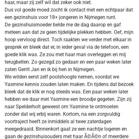
haar, maar zij zelf wil dat zeker ook niet.
Dus vol goede moed zocht ik contact met een echtpaar dat
een gezinshuis voor 18+ jongeren in Nijmegen runt.
De gezinshuismoeder belde me de dag daarop en gaf
meteen aan dat ze geen tijdelijke plekken hebben. Oef, mijn
hoop vervloog direct. Toch raakten we verder met elkaar in
gesprek en bleek dat er, in ieder geval via de telefoon, een
goede klik was. Ze zou met haar man overleggen en mij
terugbellen. Zo gezegd zo gedaan en een paar weken later
zaten Gerrit Jan en ik bij hen in Nijmegen.
We wilden eerst zelf poolshoogte nemen, voordat we
Yasmine kennis zouden laten maken. En tijdens dat bezoek
bleek dat de klik er nog steeds was. Een paar weken later
hebben we daar met Yasmine een broodje gegeten. Zijn zij
naar Spelderholt geweest om Yasmine te ontmoeten
zonder dat wij erbij waren. Kortom, na een zorgvuldig
voortraject heeft ze inmiddels al twee zaterdagen
meegedraaid. Binnenkort gaat ze een nachtje logeren en
gaan de gezinshuisouders met haar Ã©Ã©n of meerdere