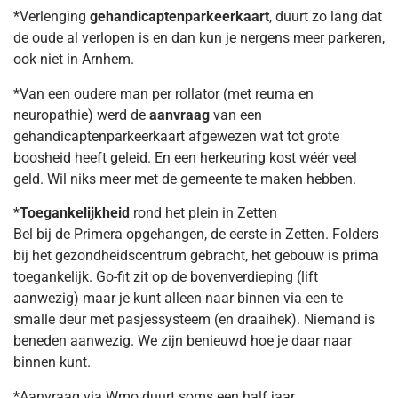
*Verlenging
gehandicaptenparkeerkaart
, duurt zo lang dat
de oude al verlopen is en dan kun je nergens meer parkeren,
ook niet in Arnhem.
*Van een oudere man per rollator (met reuma en
neuropathie) werd de
aanvraag
van een
gehandicaptenparkeerkaart afgewezen wat tot grote
boosheid heeft geleid. En een herkeuring kost wéér veel
geld. Wil niks meer met de gemeente te maken hebben.
*
Toegankelijkheid
rond het plein in Zetten
Bel bij de Primera opgehangen, de eerste in Zetten. Folders
bij het gezondheidscentrum gebracht, het gebouw is prima
toegankelijk. Go-fit zit op de bovenverdieping (lift
aanwezig) maar je kunt alleen naar binnen via een te
smalle deur met pasjessysteem (en draaihek). Niemand is
beneden aanwezig. We zijn benieuwd hoe je daar naar
binnen kunt.
*Aanvraag via Wmo duurt soms een half jaar.